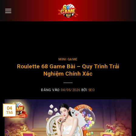
Bỏ
qua
nội
dung
MINI GAME
Roulette 68 Game Bài – Quy Trình Trải
Nghiệm Chính Xác
ĐĂNG VÀO
04/05/2026
BỞI
SEO
04
Th5