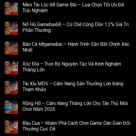
Mèo Tài Lộc 68 Game Bài – Lựa Chọn Tối Ưu Để
Trải Nghiệm
Nổ Hũ Gamebai68 – Cơ Chế Cộng Dồn 1.2% Giá Trị
Phần Thưởng
Bắn Cá 68gamebai – Hành Trình Săn Bắt Chính Xác
Nhất
Xóc Đĩa – Trọn Bộ Nguyên Tắc Và Kinh Nghiệm
Thắng Lớn
Tài Xỉu MD5 – Cẩm Nang Săn Thưởng Lớn Đáng
Tham Khảo
Rồng Hổ – Cẩm Nang Thắng Lớn Cho Tân Thủ Mới
Chơi Năm 2026
Bầu Cua – Khám Phá Cách Chơi Game Dân Gian Đổi
Thưởng Cực Dễ