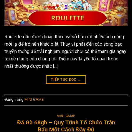
Roulette dần được hoàn thiện và sở hữu rất nhiều tính năng
mới lạ để trở nên khác biệt. Thay vì phải đến các sòng bạc
truyền thống để trải nghiệm, người chơi có thể tham gia ngay
tại nền tảng của chúng tôi. Điểm này là yếu tố quan trọng
nhất thường được nhắc […]
TIẾP TỤC ĐỌC
→
Đăng trong
MINI GAME
MINI GAME
Đá Gà 68gb – Quy Trình Tổ Chức Trận
Đấu Một Cách Đầy Đủ