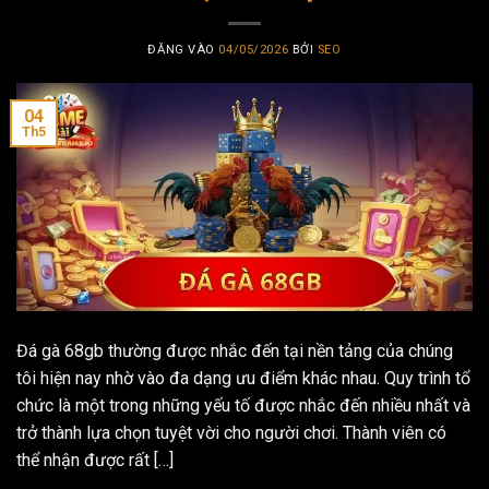
ĐĂNG VÀO
04/05/2026
BỞI
SEO
04
Th5
Đá gà 68gb thường được nhắc đến tại nền tảng của chúng
tôi hiện nay nhờ vào đa dạng ưu điểm khác nhau. Quy trình tổ
chức là một trong những yếu tố được nhắc đến nhiều nhất và
trở thành lựa chọn tuyệt vời cho người chơi. Thành viên có
thể nhận được rất […]