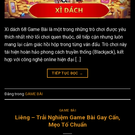
Xì dách 68 Game Bài là một trong những trò chơi được yêu
thích nhất nhờ lối chơi quen thuộc, dễ tiếp cận nhưng luôn
mang lại cảm giác hồi hộp trong từng ván đấu. Trò chơi này
tái hiện hoàn hảo phong cách truyền thống (Blackjack), kết
hợp với công nghệ online hiện đại […]
TIẾP TỤC ĐỌC
→
Đăng trong
GAME BÀI
GAME BÀI
Liêng – Trải Nghiệm Game Bài Gay Cấn,
Mẹo Tố Chuẩn