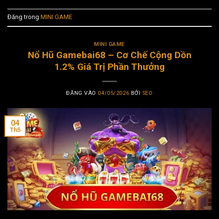
Đăng trong
MINI GAME
MINI GAME
Nổ Hũ Gamebai68 – Cơ Chế Cộng Dồn
1.2% Giá Trị Phần Thưởng
ĐĂNG VÀO
04/05/2026
BỞI
SEO
04
Th5