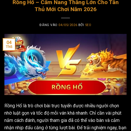
Rồng Hổ – Cẩm Nang Thắng Lớn Cho Tân
Thủ Mới Chơi Năm 2026
ĐĂNG VÀO
04/05/2026
BỞI
SEO
04
Th5
Rồng Hổ là trò chơi bài trực tuyến được nhiều người chọn
nhờ luật gọn và tốc độ mỗi ván khá nhanh. Chỉ cần vài phút
nắm cách đánh, người tham gia đã có thể vào bàn và cảm
nhận nhịp đấu căng ở từng lượt bài. Để trải nghiệm ngay, bạn