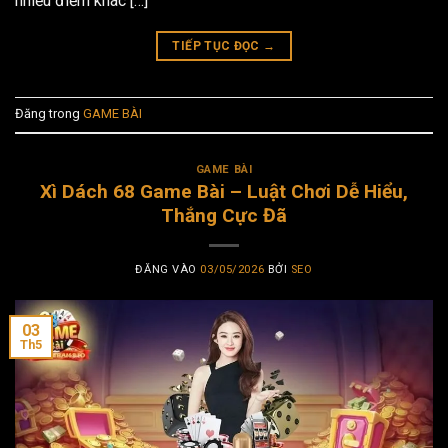
nhiều điểm khác […]
TIẾP TỤC ĐỌC
→
Đăng trong
GAME BÀI
GAME BÀI
Xì Dách 68 Game Bài – Luật Chơi Dễ Hiểu,
Thắng Cực Đã
ĐĂNG VÀO
03/05/2026
BỞI
SEO
03
Th5