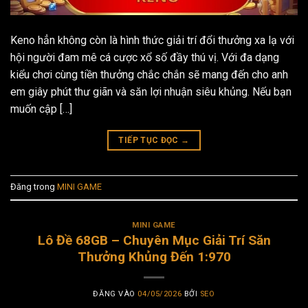
Keno hẳn không còn là hình thức giải trí đổi thưởng xa lạ với
hội người đam mê cá cược xổ số đầy thú vị. Với đa dạng
kiểu chơi cùng tiền thưởng chắc chắn sẽ mang đến cho anh
em giây phút thư giãn và săn lợi nhuận siêu khủng. Nếu bạn
muốn cập […]
TIẾP TỤC ĐỌC
→
Đăng trong
MINI GAME
MINI GAME
Lô Đề 68GB – Chuyên Mục Giải Trí Săn
Thưởng Khủng Đến 1:970
ĐĂNG VÀO
04/05/2026
BỞI
SEO