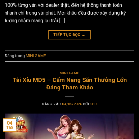
100% từng ván với dealer thật, đến hệ thống thanh toán
nhanh chỉ trong vài phút. Mọi khâu đều được xây dựng kỹ
lưỡng nhằm mang lại trải […]
TIẾP TỤC ĐỌC
→
Đăng trong
MINI GAME
MINI GAME
Tài Xỉu MD5 – Cẩm Nang Săn Thưởng Lớn
Đáng Tham Khảo
ĐĂNG VÀO
04/05/2026
BỞI
SEO
04
Th5