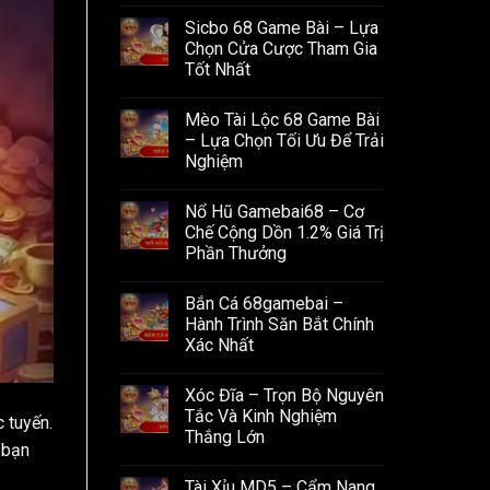
Sicbo 68 Game Bài – Lựa
Chọn Cửa Cược Tham Gia
Tốt Nhất
Mèo Tài Lộc 68 Game Bài
– Lựa Chọn Tối Ưu Để Trải
Nghiệm
Nổ Hũ Gamebai68 – Cơ
Chế Cộng Dồn 1.2% Giá Trị
Phần Thưởng
Bắn Cá 68gamebai –
Hành Trình Săn Bắt Chính
Xác Nhất
Xóc Đĩa – Trọn Bộ Nguyên
Tắc Và Kinh Nghiệm
 tuyến.
Thắng Lớn
 bạn
Tài Xỉu MD5 – Cẩm Nang