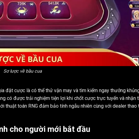
Sơ lược về bầu cua
gia đặt cược là có thể thử vận may và tìm kiếm ngay thưởng khủn
g có được trải nghiệm tiện lợi khi chốt cược trực tuyến và nhận
 với thuật toán RNG đảm bảo tính ngẫu nhiên cùng với dealer thao 
ành cho người mới bắt đầu