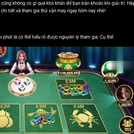
 cũng không có gì quá khó khăn để bạn băn khoăn khi giải trí. Hã
chi tiết và tham gia thử vận may ngay hôm nay nhé!
 phút là có thể hiểu rõ được nguyên lý tham gia. Cụ thể: