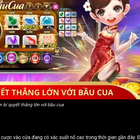
 bí quyết thắng lớn với bầu cua
 cược vào cửa đang có xác suất nổ cao trong thời gian gần đây. 