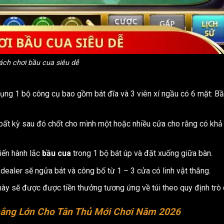
ách chơi bầu cua siêu dễ
ụng 1 bộ công cụ bao gồm bát đĩa và 3 viên xí ngầu có 6 mặt: Bầ
bất kỳ sau đó chốt cho mình một hoặc nhiều cửa cho rằng có khả
tiến hành lắc
bầu cua
trong 1 bộ bát úp và đặt xuống giữa bàn.
 dealer sẽ ngửa bát và công bố từ 1 – 3 cửa có linh vật thắng.
ày sẽ được được tiền thưởng tương ứng về túi theo quy định trò 
ắng Lớn Cho Tân Thủ Mới Chơi Năm 2026