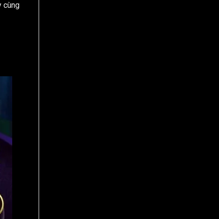
y cùng