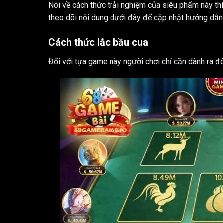
Nói về cách thức trải nghiệm của siêu phẩm này thì
theo dõi nội dung dưới đây để cập nhật hướng dẫn 
Cách thức lắc bầu cua
Đối với tựa game này người chơi chỉ cần dành ra đôi