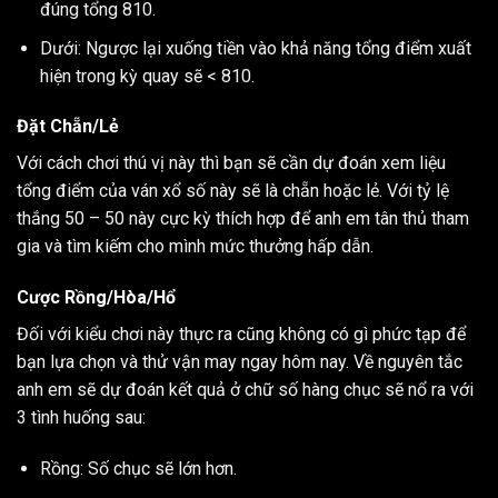
đúng tổng 810.
Dưới: Ngược lại xuống tiền vào khả năng tổng điểm xuất
hiện trong kỳ quay sẽ < 810.
Đặt Chẵn/Lẻ
Với cách chơi thú vị này thì bạn sẽ cần dự đoán xem liệu
tổng điểm của ván xổ số này sẽ là chẵn hoặc lẻ. Với tỷ lệ
thắng 50 – 50 này cực kỳ thích hợp để anh em tân thủ tham
gia và tìm kiếm cho mình mức thưởng hấp dẫn.
Cược Rồng/Hòa/Hổ
Đối với kiểu chơi này thực ra cũng không có gì phức tạp để
bạn lựa chọn và thử vận may ngay hôm nay. Về nguyên tắc
anh em sẽ dự đoán kết quả ở chữ số hàng chục sẽ nổ ra với
3 tình huống sau:
Rồng: Số chục sẽ lớn hơn.