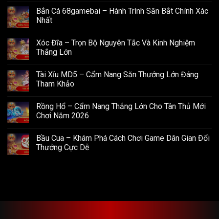
Bắn Cá 68gamebai – Hành Trình Săn Bắt Chính Xác
Nhất
Xóc Đĩa – Trọn Bộ Nguyên Tắc Và Kinh Nghiệm
Thắng Lớn
Tài Xỉu MD5 – Cẩm Nang Săn Thưởng Lớn Đáng
Tham Khảo
Rồng Hổ – Cẩm Nang Thắng Lớn Cho Tân Thủ Mới
Chơi Năm 2026
Bầu Cua – Khám Phá Cách Chơi Game Dân Gian Đổi
Thưởng Cực Dễ