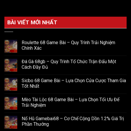
BÀI VIẾT MỚI NHẤT
Roulette 68 Game Bài – Quy Trình Trải Nghiệm
Chính Xác
Đá Gà 68gb – Quy Trình Tổ Chức Trận Đấu Một
Cách Đầy Đủ
Sicbo 68 Game Bài – Lựa Chọn Cửa Cược Tham Gia
Tốt Nhất
Mèo Tài Lộc 68 Game Bài – Lựa Chọn Tối Ưu Để
Trải Nghiệm
Nổ Hũ Gamebai68 – Cơ Chế Cộng Dồn 1.2% Giá Trị
Phần Thưởng