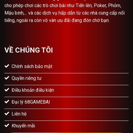
cho phép chơi các trò chơi bài như Tiến lên, Poker, Phỏm,
Mậu binh,... và các dịch vụ hấp dẫn từ các nhà cung cấp nổi
tiếng, ngoài ra còn vô vàn ưu đãi đang đón chờ bạn.
VỀ CHÚNG TÔI
Chính sách bảo mật
Quyền riêng tư
Điều khoản điều kiện
Đại lý 68GAMEBAI
Liên hệ
Khuyến mãi