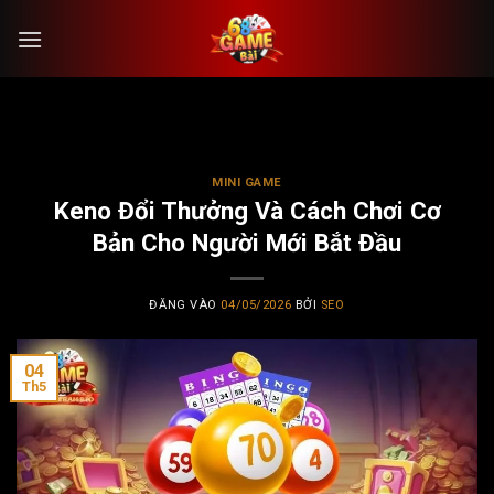
Bỏ
qua
nội
dung
MINI GAME
Keno Đổi Thưởng Và Cách Chơi Cơ
Bản Cho Người Mới Bắt Đầu
ĐĂNG VÀO
04/05/2026
BỞI
SEO
04
Th5