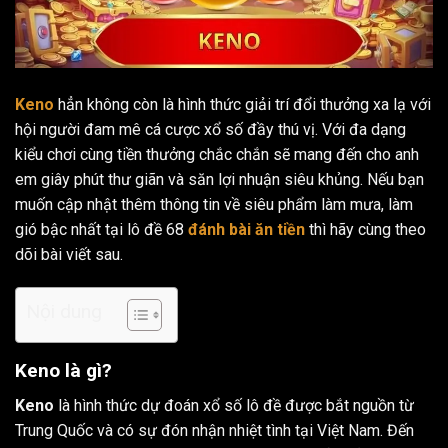
Keno
hẳn không còn là hình thức giải trí đổi thưởng xa lạ với
hội người đam mê cá cược xổ số đầy thú vị. Với đa dạng
kiểu chơi cùng tiền thưởng chắc chắn sẽ mang đến cho anh
em giây phút thư giãn và săn lợi nhuận siêu khủng. Nếu bạn
muốn cập nhật thêm thông tin về siêu phẩm làm mưa, làm
gió bậc nhất tại lô đề 68
đánh bài ăn tiền
thì hãy cùng theo
dõi bài viết sau.
Nội dung
Keno là gì?
Keno
là hình thức dự đoán xổ số lô đề được bắt nguồn từ
Trung Quốc và có sự đón nhận nhiệt tình tại Việt Nam. Đến