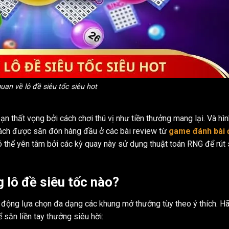
uan về lô đề siêu tốc siêu hot
 thất vọng bởi cách chơi thú vị như tiền thưởng mang lại. Và hìn
 sách được săn đón hàng đầu ở các bài review từ
game đánh bài 
có thể yên tâm bởi các kỳ quay này sử dụng thuật toán RNG để rút
 lô đề siêu tốc nào?
ủ động lựa chọn đa dạng các khung mở thưởng tùy theo ý thích. H
săn liền tay thưởng siêu hời: