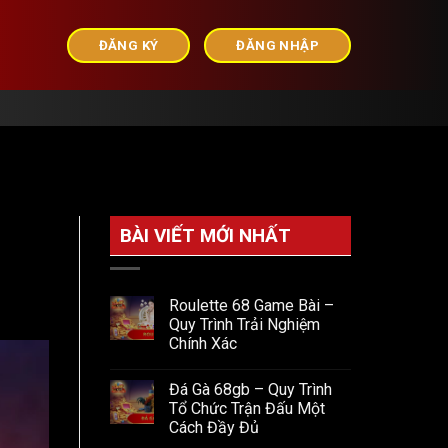
ĐĂNG KÝ
ĐĂNG NHẬP
BÀI VIẾT MỚI NHẤT
Roulette 68 Game Bài –
Quy Trình Trải Nghiệm
Chính Xác
Đá Gà 68gb – Quy Trình
Tổ Chức Trận Đấu Một
Cách Đầy Đủ