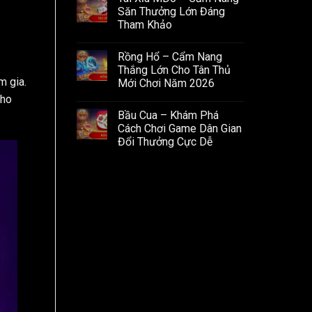
Săn Thưởng Lớn Đáng
Tham Khảo
Rồng Hổ – Cẩm Nang
Thắng Lớn Cho Tân Thủ
m gia.
Mới Chơi Năm 2026
cho
Bầu Cua – Khám Phá
Cách Chơi Game Dân Gian
Đổi Thưởng Cực Dễ