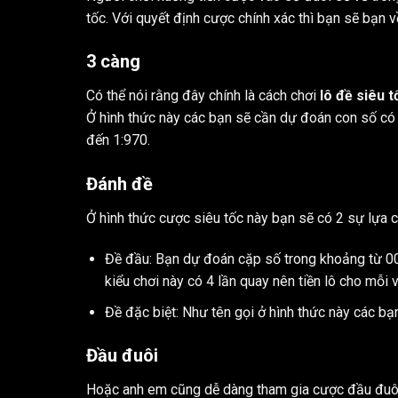
tốc. Với quyết định cược chính xác thì bạn sẽ bạn 
3 càng
Có thể nói rằng đây chính là cách chơi
lô đề siêu t
Ở hình thức này các bạn sẽ cần dự đoán con số có 
đến 1:970.
Đánh đề
Ở hình thức cược siêu tốc này bạn sẽ có 2 sự lựa c
Đề đầu: Bạn dự đoán cặp số trong khoảng từ 00 
kiểu chơi này có 4 lần quay nên tiền lô cho mỗi
Đề đặc biệt: Như tên gọi ở hình thức này các bạ
Đầu đuôi
Hoặc anh em cũng dễ dàng tham gia cược đầu đuôi đ