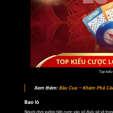
Top kiểu
Xem thêm:
Bầu Cua – Khám Phá Các
Bao lô
Người chơi xuống tiền cược vào số đuôi sẽ về trong