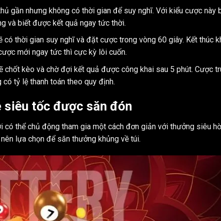
thủ gần nhưng không có thời gian để suy nghĩ. Với kiểu cược này 
g và biết được kết quả ngay tức thời.
 có thời gian suy nghĩ và đặt cược trong vòng 60 giây. Kết thúc 
ược mới ngay tức thì cực kỳ lôi cuốn.
sẽ chốt kèo và chờ đợi kết quả được công khai sau 5 phút. Cược t
có tỷ lệ thanh toán theo quy định.
ề siêu tốc được săn đón
ơi có thể chủ động tham gia một cách đơn giản với thưởng siêu hờ
nên lựa chọn để săn thưởng khủng về túi.