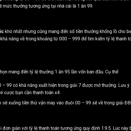
về mức thưởng tương ứng tại nhà cái là 1 ăn 99.
ốc
khó nhất nhưng cũng mang đến số tiền thưởng khổng lồ cho be
khả năng về trong khoảng từ 000 – 999 để tìm kiếm tỷ lệ thanh t
họn mang đến tỷ lệ thưởng 1 ăn 95 lần vốn ban đầu. Cụ thể:
– 99 có khả năng xuất hiện trong giải 7 được mở thưởng. Lưu ý 
 vé cược bạn cần thanh toán x4.
n sẽ xuống tiền thử vận may vào đuôi 00 – 99 sẽ về trong giải ĐB
ơn giản với tỷ lệ thanh toán tương ứng quy định 1:9.5. Lúc này 