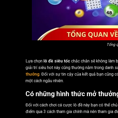
Tổng q
Lựa chọn
lô đề siêu tốc
chắc chắn sẽ không làm bạn
giải trí siêu hot này cũng thường nằm trong danh
thưởng
. Đối với sự tin cậy của kết quả bạn cũng 
một cách ngẫu nhiên.
Có những hình thức mở thưởng
Đối với cách chơi cá cược lô đề này bạn có thể ch
điểm qua 3 cách tham gia chính mà nên tham gia để 