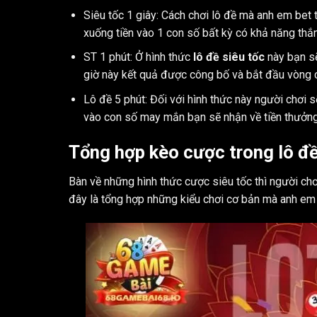
Siêu tốc 1 giây: Cách chơi lô đề mà anh em bet 
xuống tiền vào 1 con số bất kỳ có khả năng thắn
ST 1 phút: Ở hình thức
lô đề siêu tốc
này bạn sẽ
giờ này kết quả được công bố và bắt đầu vòng c
Lô đề 5 phút: Đối với hình thức này người chơi 
vào con số may mắn bạn sẽ nhận về tiền thưởng 
Tổng hợp kèo cược trong lô đ
Bàn về những hình thức cược siêu tốc thì người ch
đây là tổng hợp những kiểu chơi cơ bản mà anh em 