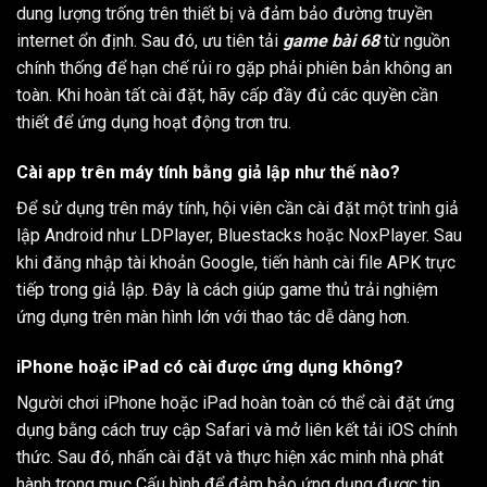
dung lượng trống trên thiết bị và đảm bảo đường truyền
internet ổn định. Sau đó, ưu tiên tải
game bài 68
từ nguồn
chính thống để hạn chế rủi ro gặp phải phiên bản không an
toàn. Khi hoàn tất cài đặt, hãy cấp đầy đủ các quyền cần
thiết để ứng dụng hoạt động trơn tru.
Cài app trên máy tính bằng giả lập như thế nào?
Để sử dụng trên máy tính, hội viên cần cài đặt một trình giả
lập Android như LDPlayer, Bluestacks hoặc NoxPlayer. Sau
khi đăng nhập tài khoản Google, tiến hành cài file APK trực
tiếp trong giả lập. Đây là cách giúp game thủ trải nghiệm
ứng dụng trên màn hình lớn với thao tác dễ dàng hơn.
iPhone hoặc iPad có cài được ứng dụng không?
Người chơi iPhone hoặc iPad hoàn toàn có thể cài đặt ứng
dụng bằng cách truy cập Safari và mở liên kết tải iOS chính
thức. Sau đó, nhấn cài đặt và thực hiện xác minh nhà phát
hành trong mục Cấu hình để đảm bảo ứng dụng được tin