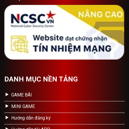
DANH MỤC NỀN TẢNG
GAME BÀI
MINI GAME
Hướng dẫn đăng ký