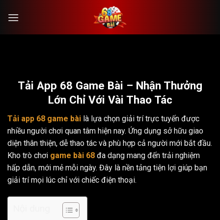
Bỏ
qua
nội
dung
Tải App 68 Game Bài – Nhận Thưởng
Lớn Chỉ Với Vài Thao Tác
Tải app 68 game bài
là lựa chọn giải trí trực tuyến được
nhiều người chơi quan tâm hiện nay. Ứng dụng sở hữu giao
diện thân thiện, dễ thao tác và phù hợp cả người mới bắt đầu.
Kho trò chơi
game bài 68
đa dạng mang đến trải nghiệm
hấp dẫn, mới mẻ mỗi ngày. Đây là nền tảng tiện lợi giúp bạn
giải trí mọi lúc chỉ với chiếc điện thoại.
Nội dung