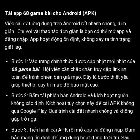
Tải app 68 game bài cho Android (APK)
Việc cài đặt ứng dụng trên Android rất nhanh chóng, đơn
giản. Chỉ với vài thao tác đơn giản là bạn có thể mở app và
đăng nhập. App hoạt động ổn định, không xảy ra tình trạng
giật lag.
Bước 1: Vào trang chính thức được cập nhật mới nhất của
68 game bài
. Hội viên cần chắc chắn truy cập link an
toàn để tránh phiên bản giả mạo. Đây là bước thiết yếu
giúp thiết bị duy trì mức độ bảo mật cao.
Bước 2: Bấm tải phiên bản Android và kích hoạt nguồn
không xác định. Kích hoạt tùy chọn này để cài APK không
qua Google Play. Quá trình cài đặt nhanh chóng và không
gặp trở ngại.
Bước 3: Tiến hành cài APK rồi mở app và đăng nhập. Đảm
bảo mạng ổn định để ứng dụng hoạt động trơn tru. Sau