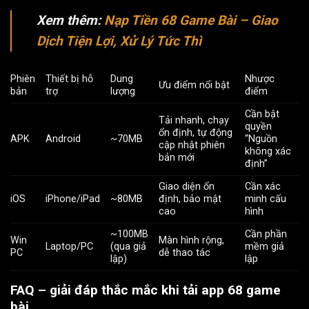
Xem thêm:
Nạp Tiền 68 Game Bài – Giao
Dịch Tiện Lợi, Xử Lý Tức Thì
Phiên
Thiết bị hỗ
Dung
Nhược
Ưu điểm nổi bật
bản
trợ
lượng
điểm
Cần bật
Tải nhanh, chạy
quyền
ổn định, tự động
APK
Android
~70MB
“Nguồn
cập nhật phiên
không xác
bản mới
định”
Giao diện ổn
Cần xác
iOS
iPhone/iPad
~80MB
định, bảo mật
minh cấu
cao
hình
~100MB
Cần phần
Win
Màn hình rộng,
Laptop/PC
(qua giả
mềm giả
PC
dễ thao tác
lập)
lập
FAQ – giải đáp thắc mắc khi tải app 68 game
bài