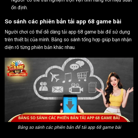
ổn định.
So sánh các phiên bản tải app 68 game bài
Người chơi có thể dễ dàng tải app 68 game bài để sử dụng
trên thiết bị của mình. Bảng so sánh tổng hợp giúp bạn nhận
diện rõ từng phiên bản khác nhau.
Bảng so sánh các phiên bản để tải app 68 game bài