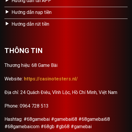
Hướng dẫn tải APP
Hướng dẫn nạp tiền
Hướng dẫn rút tiền
THÔNG TIN
Thương hiệu: 68 Game Bài
Website:
https://casinotesters.nl/
Địa chỉ: 24 Quách Điêu, Vĩnh Lộc, Hồ Chí Minh, Việt Nam
Phone: 0964 728 513
Hashtag: #68gamebai #gamebai68 #68gamebai68
#68gamebaicom #68gb #gb68 #gamebai